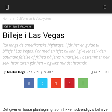
Home
Californien & Vestkysten
Californien & Vestkysten
Billeje i Las Vegas
Rul langs de amerikanske highways. I får her en guide til
billeje i Las Vegas. For med en lejet bil kan I give jer selv den
optimale følelse af frihed på jeres rundrejse. I bestemmer helt
selv, hvor turen går hen – og ikke mindst hvornår.
By
Martin Hegelund
-
20. juni 2017
4792
0
Det giver en loose planlægning, som I ikke nødvendigvis behøver