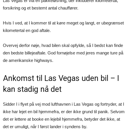
Las Vegas er via en pakkeløsning, der inkluderer kilometertal,
forsikring og et bestemt antal chauffører.
Hvis I ved, at I kommer til at køre meget og langt, er ubegrænset
kilometertal en god aftale.
Overvej derfor nøje, hvad bilen skal opfylde, så I bedst kan finde
den bedste billejeaftale. God fornøjelse med jeres mange ture på
de amerikanske highways.
Ankomst til Las Vegas uden bil – I
kan stadig nå det
Sidder I i flyet på vej mod lufthavnen i Las Vegas og fortryder, at I
ikke har lejet en bil hjemmefra, er der ikke grund til panik. Selvom
det er lettere at booke en lejebil hjemmefra, betyder det ikke, at
det er umuligt, når I først lander i syndens by.