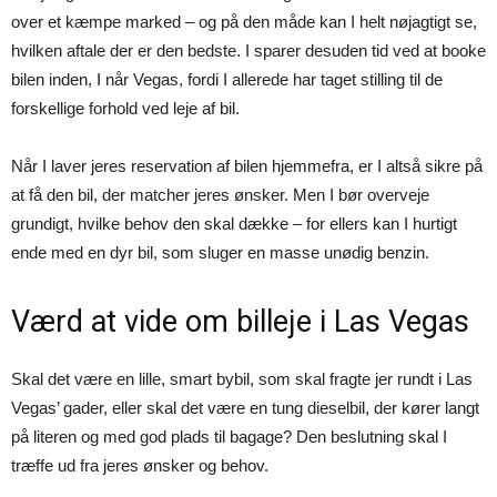
over et kæmpe marked – og på den måde kan I helt nøjagtigt se,
hvilken aftale der er den bedste. I sparer desuden tid ved at booke
bilen inden, I når Vegas, fordi I allerede har taget stilling til de
forskellige forhold ved leje af bil.
Når I laver jeres reservation af bilen hjemmefra, er I altså sikre på
at få den bil, der matcher jeres ønsker. Men I bør overveje
grundigt, hvilke behov den skal dække – for ellers kan I hurtigt
ende med en dyr bil, som sluger en masse unødig benzin.
Værd at vide om billeje i Las Vegas
Skal det være en lille, smart bybil, som skal fragte jer rundt i Las
Vegas’ gader, eller skal det være en tung dieselbil, der kører langt
på literen og med god plads til bagage? Den beslutning skal I
træffe ud fra jeres ønsker og behov.