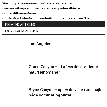
Warning
: A non-numeric value encountered in
/var/www/hegelundmedia.dk/usa-guiden.dk/wp-
content/themes/usa-
guiden/includes/wp_booster/td_block.php
on line
997
RELATED ARTICLES
MORE FROM AUTHOR
Los Angeles
Grand Canyon – et af verdens vildeste
naturfænomener
Bryce Canyon – oplev de vilde røde søjler
både sommer og vinter