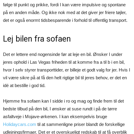
følge til punkt og prikke, fordi I kan være impulsive og spontane
på en anden måde. Og ikke nok med at det giver jer friere tøjler,
det er også enormt tidsbesparende i forhold til offentlig transport.
Lej bilen fra sofaen
Det er lettere end nogensinde før at leje en bil. Ønsker I under
jeres ophold i Las Vegas friheden til at komme fra a til b i en bil,
hvor I selv styrer transporttider, er billeje et godt valg for jer. Hvis I
vil være sikre på at få den helt rigtige bil til jeres behov, er det en
idé at bestille i god tid.
Hjemme fra sofaen kan I sidde i ro og mag og finde frem til det
bedste tilbud på den bil, I ønsker at suse rundt i på de tørre
asfaltveje i Mojave-ørkenen. I kan eksempelvis bruge
Holidaycars.com
til at sammenligne priser blandt de forskellige
udlejningsfirmaer. Det er et overskueligt redskab til at få overblik