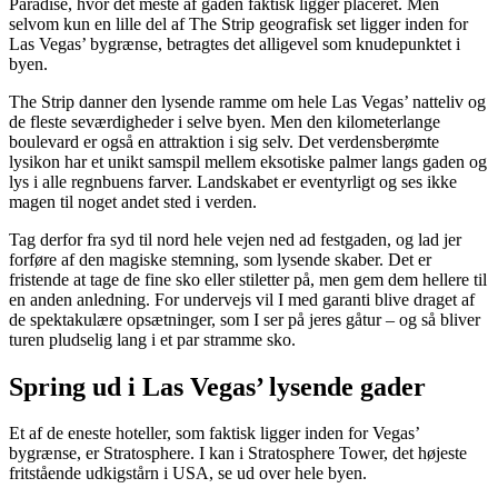
Paradise, hvor det meste af gaden faktisk ligger placeret. Men
selvom kun en lille del af The Strip geografisk set ligger inden for
Las Vegas’ bygrænse, betragtes det alligevel som knudepunktet i
byen.
The Strip danner den lysende ramme om hele Las Vegas’ natteliv og
de fleste seværdigheder i selve byen. Men den kilometerlange
boulevard er også en attraktion i sig selv. Det verdensberømte
lysikon har et unikt samspil mellem eksotiske palmer langs gaden og
lys i alle regnbuens farver. Landskabet er eventyrligt og ses ikke
magen til noget andet sted i verden.
Tag derfor fra syd til nord hele vejen ned ad festgaden, og lad jer
forføre af den magiske stemning, som lysende skaber. Det er
fristende at tage de fine sko eller stiletter på, men gem dem hellere til
en anden anledning. For undervejs vil I med garanti blive draget af
de spektakulære opsætninger, som I ser på jeres gåtur – og så bliver
turen pludselig lang i et par stramme sko.
Spring ud i Las Vegas’ lysende gader
Et af de eneste hoteller, som faktisk ligger inden for Vegas’
bygrænse, er Stratosphere. I kan i Stratosphere Tower, det højeste
fritstående udkigstårn i USA, se ud over hele byen.