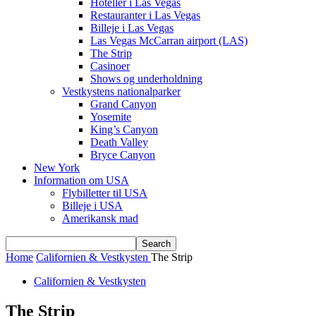
Hoteller i Las Vegas
Restauranter i Las Vegas
Billeje i Las Vegas
Las Vegas McCarran airport (LAS)
The Strip
Casinoer
Shows og underholdning
Vestkystens nationalparker
Grand Canyon
Yosemite
King’s Canyon
Death Valley
Bryce Canyon
New York
Information om USA
Flybilletter til USA
Billeje i USA
Amerikansk mad
Home
Californien & Vestkysten
The Strip
Californien & Vestkysten
The Strip