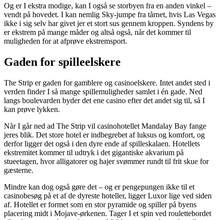
Og er I ekstra modige, kan I også se storbyen fra en anden vinkel –
vendt på hovedet. I kan nemlig Sky-jumpe fra tårnet, hvis Las Vegas
ikke i sig selv har givet jer et stort sus gennem kroppen. Syndens by
er ekstrem på mange måder og altså også, når det kommer til
muligheden for at afprøve ekstremsport.
Gaden for spilleelskere
The Strip er gaden for gamblere og casinoelskere. Intet andet sted i
verden finder I så mange spillemuligheder samlet i én gade. Ned
langs boulevarden byder det ene casino efter det andet sig til, så I
kan prøve lykken.
Når I går ned ad The Strip vil casinohotellet Mandalay Bay fange
jeres blik. Det store hotel er indbegrebet af luksus og komfort, og
derfor ligger det også i den dyre ende af spilleskalaen. Hotellets
ekstremitet kommer til udtryk i det gigantiske akvarium på
stueetagen, hvor alligatorer og hajer svømmer rundt til frit skue for
gæsterne.
Mindre kan dog også gøre det – og er pengepungen ikke til et
casinobesøg på et af de dyreste hoteller, ligger Luxor lige ved siden
af. Hotellet er formet som en stor pyramide og spiller på byens
placering midt i Mojave-ørkenen. Tager I et spin ved roulettebordet