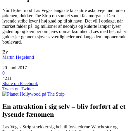
Når I kører mod Las Vegas langs de knastørre asfaltveje midt ude i
ørkenen, dukker The Strip op som et sandt fatamorgana. Den
lysende stribe lever i høj grad op til sit navn. Det vil I opdage, når
mørket falder på, og millioner af neonlys og kulørte lamper lyser
gaden op og kæmper om jeres opmærksomhed. Læs med her, når vi
guider jer gennem sjove seværdigheder ned langs den imponerende
boulevard.
By
Martin Hegelund
-
20. juni 2017
0
4211
Share on Facebook
Tweet on Twitter
En attraktion i sig selv – bliv forført af et
lysende fænomen
Las Vegas Strip strækker sig helt til forstæderne Winchester og