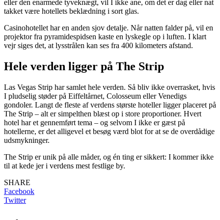
eller den enarmede tyveknægt, vil I ikke ane, om det er dag eller nat
takket være hotellets beklædning i sort glas.
Casinohotellet har en anden sjov detalje. Når natten falder på, vil en
projektor fra pyramidespidsen kaste en lyskegle op i luften. I klart
vejr siges det, at lysstrålen kan ses fra 400 kilometers afstand.
Hele verden ligger på The Strip
Las Vegas Strip har samlet hele verden. Så bliv ikke overrasket, hvis
I pludselig støder på Eiffeltårnet, Colosseum eller Venedigs
gondoler. Langt de fleste af verdens største hoteller ligger placeret på
The Strip – alt er simpelthen blæst op i store proportioner. Hvert
hotel har et gennemført tema – og selvom I ikke er gæst på
hotellerne, er det alligevel et besøg værd blot for at se de overdådige
udsmykninger.
The Strip er unik på alle måder, og én ting er sikkert: I kommer ikke
til at kede jer i verdens mest festlige by.
SHARE
Facebook
Twitter