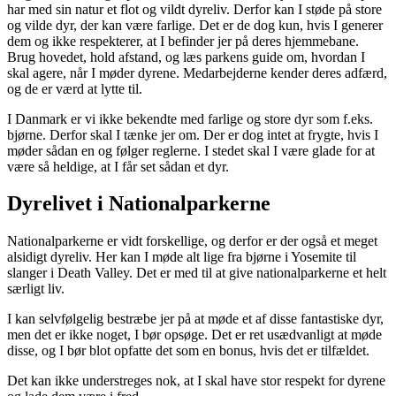
har med sin natur et flot og vildt dyreliv. Derfor kan I støde på store
og vilde dyr, der kan være farlige. Det er de dog kun, hvis I generer
dem og ikke respekterer, at I befinder jer på deres hjemmebane.
Brug hovedet, hold afstand, og læs parkens guide om, hvordan I
skal agere, når I møder dyrene. Medarbejderne kender deres adfærd,
og de er værd at lytte til.
I Danmark er vi ikke bekendte med farlige og store dyr som f.eks.
bjørne. Derfor skal I tænke jer om. Der er dog intet at frygte, hvis I
møder sådan en og følger reglerne. I stedet skal I være glade for at
være så heldige, at I får set sådan et dyr.
Dyrelivet i Nationalparkerne
Nationalparkerne er vidt forskellige, og derfor er der også et meget
alsidigt dyreliv. Her kan I møde alt lige fra bjørne i Yosemite til
slanger i Death Valley. Det er med til at give nationalparkerne et helt
særligt liv.
I kan selvfølgelig bestræbe jer på at møde et af disse fantastiske dyr,
men det er ikke noget, I bør opsøge. Det er ret usædvanligt at møde
disse, og I bør blot opfatte det som en bonus, hvis det er tilfældet.
Det kan ikke understreges nok, at I skal have stor respekt for dyrene