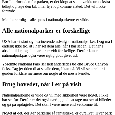
Bor I derfor uden for parken, er det klogt at sætte vækkeuret ekstra
tidligt og tage den bil, I har lejet og komme afsted. Det vil I ikke
fortryde.
Men bare rolig – alle spots i nationalparkerne er vilde.
Alle nationalparker er forskellige
USA har et stort og fascinerende udvalg af nationalparker. Dog må I
endelig ikke tro, at I har set dem alle, når I har set en. Det har I
absolut ikke, og alle parker er vidt forskellige. Derfor kan et
nationalparkpas også være rigtig godt givet ud.
Yosemite National Park ser helt anderledes ud end Bryce Canyon
f.eks. Tag jer tiden til at se alle dem, I kan nå. Vi vil senere her i
guiden forklare nærmere om nogle af de meste kendte.
Brug hovedet, når I er på visit
Nationalparkerne er vilde og vil med sikkerhed være noget, I ikke
har set før. Derfor er det også nærliggende at tage masser af billeder
og gå på opdagelse. Det skal I være mere end velkomne til.
Noget af det, der gør parkerne så fantastiske, er dyrelivet. Hver park