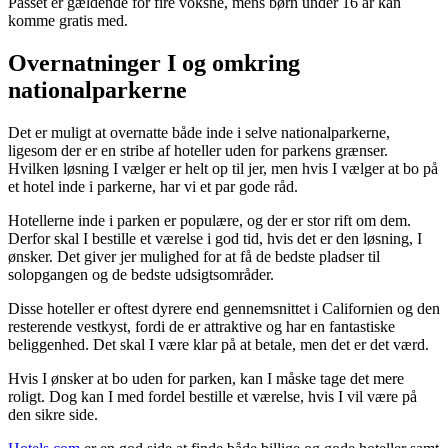
Passet er gældende for fire voksne, mens børn under 16 år kan
komme gratis med.
Overnatninger I og omkring
nationalparkerne
Det er muligt at overnatte både inde i selve nationalparkerne,
ligesom der er en stribe af hoteller uden for parkens grænser.
Hvilken løsning I vælger er helt op til jer, men hvis I vælger at bo på
et hotel inde i parkerne, har vi et par gode råd.
Hotellerne inde i parken er populære, og der er stor rift om dem.
Derfor skal I bestille et værelse i god tid, hvis det er den løsning, I
ønsker. Det giver jer mulighed for at få de bedste pladser til
solopgangen og de bedste udsigtsområder.
Disse hoteller er oftest dyrere end gennemsnittet i Californien og den
resterende vestkyst, fordi de er attraktive og har en fantastiske
beliggenhed. Det skal I være klar på at betale, men det er det værd.
Hvis I ønsker at bo uden for parken, kan I måske tage det mere
roligt. Dog kan I med fordel bestille et værelse, hvis I vil være på
den sikre side.