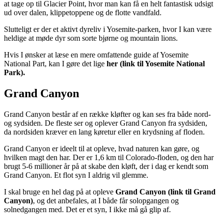
at tage op til Glacier Point, hvor man kan få en helt fantastisk udsigt
ud over dalen, klippetoppene og de flotte vandfald.
Slutteligt er der et aktivt dyreliv i Yosemite-parken, hvor I kan være
heldige at møde dyr som sorte bjørne og mountain lions.
Hvis I ønsker at læse en mere omfattende guide af Yosemite
National Part, kan I gøre det lige
her (link til Yosemite National
Park).
Grand Canyon
Grand Canyon består af en række kløfter og kan ses fra både nord-
og sydsiden. De fleste ser og oplever Grand Canyon fra sydsiden,
da nordsiden kræver en lang køretur eller en krydsning af floden.
Grand Canyon er ideelt til at opleve, hvad naturen kan gøre, og
hvilken magt den har. Der er 1,6 km til Colorado-floden, og den har
brugt 5-6 millioner år på at skabe den kløft, der i dag er kendt som
Grand Canyon. Et flot syn I aldrig vil glemme.
I skal bruge en hel dag på at opleve
Grand Canyon (link til Grand
Canyon)
, og det anbefales, at I både får solopgangen og
solnedgangen med. Det er et syn, I ikke må gå glip af.