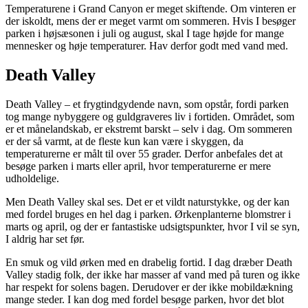
Temperaturene i Grand Canyon er meget skiftende. Om vinteren er
der iskoldt, mens der er meget varmt om sommeren. Hvis I besøger
parken i højsæsonen i juli og august, skal I tage højde for mange
mennesker og høje temperaturer. Hav derfor godt med vand med.
Death Valley
Death Valley – et frygtindgydende navn, som opstår, fordi parken
tog mange nybyggere og guldgraveres liv i fortiden. Området, som
er et månelandskab, er ekstremt barskt – selv i dag. Om sommeren
er der så varmt, at de fleste kun kan være i skyggen, da
temperaturerne er målt til over 55 grader. Derfor anbefales det at
besøge parken i marts eller april, hvor temperaturerne er mere
udholdelige.
Men Death Valley skal ses. Det er et vildt naturstykke, og der kan
med fordel bruges en hel dag i parken. Ørkenplanterne blomstrer i
marts og april, og der er fantastiske udsigtspunkter, hvor I vil se syn,
I aldrig har set før.
En smuk og vild ørken med en drabelig fortid. I dag dræber Death
Valley stadig folk, der ikke har masser af vand med på turen og ikke
har respekt for solens bagen. Derudover er der ikke mobildækning
mange steder. I kan dog med fordel besøge parken, hvor det blot