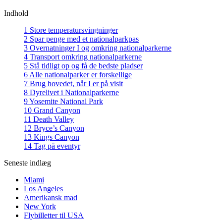
Indhold
1
Store temperatursvingninger
2
Spar penge med et nationalparkpas
3
Overnatninger I og omkring nationalparkerne
4
Transport omkring nationalparkerne
5
Stå tidligt op og få de bedste pladser
6
Alle nationalparker er forskellige
7
Brug hovedet, når I er på visit
8
Dyrelivet i Nationalparkerne
9
Yosemite National Park
10
Grand Canyon
11
Death Valley
12
Bryce’s Canyon
13
Kings Canyon
14
Tag på eventyr
Seneste indlæg
Miami
Los Angeles
Amerikansk mad
New York
Flybilletter til USA