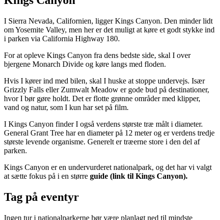
Kings Canyon
I Sierra Nevada, Californien, ligger Kings Canyon. Den minder lidt
om Yosemite Valley, men her er det muligt at køre et godt stykke ind
i parken via California Highway 180.
For at opleve Kings Canyon fra dens bedste side, skal I over
bjergene Monarch Divide og køre langs med floden.
Hvis I kører ind med bilen, skal I huske at stoppe undervejs. Især
Grizzly Falls eller Zumwalt Meadow er gode bud på destinationer,
hvor I bør gøre holdt. Det er flotte grønne områder med klipper,
vand og natur, som I kun har set på film.
I Kings Canyon finder I også verdens største træ målt i diameter.
General Grant Tree har en diameter på 12 meter og er verdens tredje
største levende organisme. Generelt er træerne store i den del af
parken.
Kings Canyon er en undervurderet nationalpark, og det har vi valgt
at sætte fokus på i en større
guide (link til Kings Canyon).
Tag på eventyr
Ingen tur i nationalparkerne bør være planlagt ned til mindste