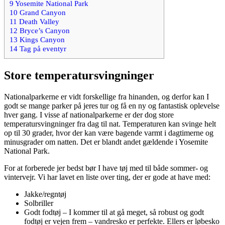
9
Yosemite National Park
10
Grand Canyon
11
Death Valley
12
Bryce’s Canyon
13
Kings Canyon
14
Tag på eventyr
Store temperatursvingninger
Nationalparkerne er vidt forskellige fra hinanden, og derfor kan I
godt se mange parker på jeres tur og få en ny og fantastisk oplevelse
hver gang. I visse af nationalparkerne er der dog store
temperatursvingninger fra dag til nat. Temperaturen kan svinge helt
op til 30 grader, hvor der kan være bagende varmt i dagtimerne og
minusgrader om natten. Det er blandt andet gældende i Yosemite
National Park.
For at forberede jer bedst bør I have tøj med til både sommer- og
vintervejr. Vi har lavet en liste over ting, der er gode at have med:
Jakke/regntøj
Solbriller
Godt fodtøj – I kommer til at gå meget, så robust og godt
fodtøj er vejen frem – vandresko er perfekte. Ellers er løbesko