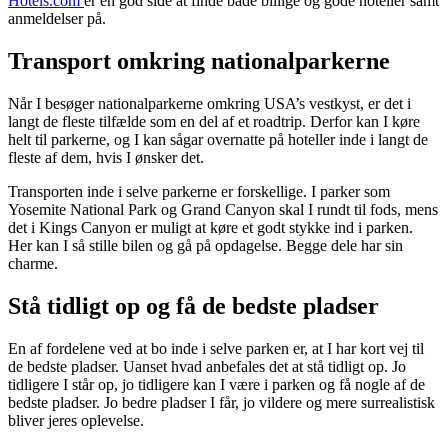
Hotels.com
er en god side at finde både billige og gode hoteller samt
anmeldelser på.
Transport omkring nationalparkerne
Når I besøger nationalparkerne omkring USA’s vestkyst, er det i
langt de fleste tilfælde som en del af et roadtrip. Derfor kan I køre
helt til parkerne, og I kan sågar overnatte på hoteller inde i langt de
fleste af dem, hvis I ønsker det.
Transporten inde i selve parkerne er forskellige. I parker som
Yosemite National Park og Grand Canyon skal I rundt til fods, mens
det i Kings Canyon er muligt at køre et godt stykke ind i parken.
Her kan I så stille bilen og gå på opdagelse. Begge dele har sin
charme.
Stå tidligt op og få de bedste pladser
En af fordelene ved at bo inde i selve parken er, at I har kort vej til
de bedste pladser. Uanset hvad anbefales det at stå tidligt op. Jo
tidligere I står op, jo tidligere kan I være i parken og få nogle af de
bedste pladser. Jo bedre pladser I får, jo vildere og mere surrealistisk
bliver jeres oplevelse.