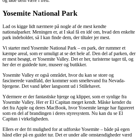
og lade dem være i fred.
Yosemite National Park
Lad os kigge lidt nærmere på nogle af de mest kendte
nationalparker. Meningen er, at I skal få en idé om, hvad den enkelte
park indeholder, så I kan finde dem, der tiltaler jer mest.
Vi starter med Yosemite National Park – en park, der rummer et
kæmpe areal, som er umuligt at se det hele af. Den del af parken, der
er mest besøgt, er Yosemite Valley. Det er her, turisterne tager til, og
her der er guidede ture, museer og butikker.
Yosemite Valley er også området, hvor du kan se store og
fascinerede vandfald, der kommer som smeltevand fra Nevada-
bjergene. Det vand løber langsomt ud i Stillehavet.
Ydermere er der fantastiske bjerge og klipper, som er synlige fra
Yosemite Valley. Her er El Capitan meget kendt. Måske kender du
det fra Apple og deres MacBook, hvor Yosemite længe har figureret
som en del af brandingen i deres styresystem. Nu kan du se El
Capitan i virkeligheden.
Ellers er der fri mulighed for at udforske Yosemite – både på egen
hånd eller på en guidet tur. Det er under alle omstændigheder værd