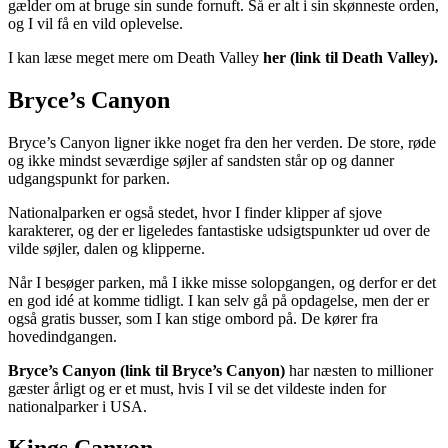
gælder om at bruge sin sunde fornuft. Så er alt i sin skønneste orden,
og I vil få en vild oplevelse.
I kan læse meget mere om Death Valley
her (link til Death Valley).
Bryce’s Canyon
Bryce’s Canyon ligner ikke noget fra den her verden. De store, røde
og ikke mindst seværdige søjler af sandsten står op og danner
udgangspunkt for parken.
Nationalparken er også stedet, hvor I finder klipper af sjove
karakterer, og der er ligeledes fantastiske udsigtspunkter ud over de
vilde søjler, dalen og klipperne.
Når I besøger parken, må I ikke misse solopgangen, og derfor er det
en god idé at komme tidligt. I kan selv gå på opdagelse, men der er
også gratis busser, som I kan stige ombord på. De kører fra
hovedindgangen.
Bryce’s Canyon (link til Bryce’s Canyon)
har næsten to millioner
gæster årligt og er et must, hvis I vil se det vildeste inden for
nationalparker i USA.