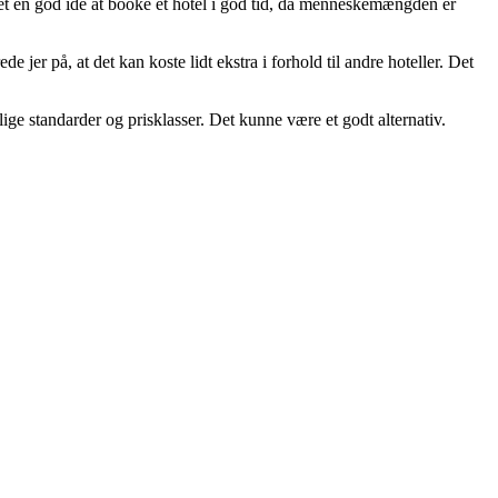
det en god idé at booke et hotel i god tid, da menneskemængden er
 jer på, at det kan koste lidt ekstra i forhold til andre hoteller. Det
ge standarder og prisklasser. Det kunne være et godt alternativ.