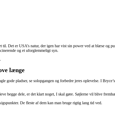
t til. Det er USA’s natur, der igen har vist sin power ved at blæse og pu
ascinerende og et uforglemmeligt syn.
.
sove længe
å nogle gode pladser, se solopgangen og forbedre jeres oplevelse. I Bry
eve begge dele, er det klart noget, I skal gøre. Søjlerne vil blive frem
dkigspunkter. De fleste af dem kan man bruge rigtig lang tid ved.