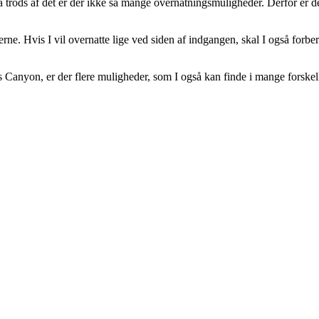
å trods af det er der ikke så mange overnatningsmuligheder. Derfor er 
ne. Hvis I vil overnatte lige ved siden af indgangen, skal I også forberede
Canyon, er der flere muligheder, som I også kan finde i mange forskelli