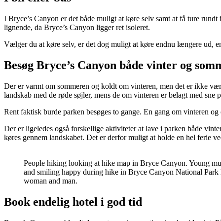
I Bryce’s Canyon er det både muligt at køre selv samt at få ture rundt 
lignende, da Bryce’s Canyon ligger ret isoleret.
Vælger du at køre selv, er det dog muligt at køre endnu længere ud, en
Besøg Bryce’s Canyon både vinter og som
Der er varmt om sommeren og koldt om vinteren, men det er ikke vær
landskab med de røde søjler, mens de om vinteren er belagt med sne på
Rent faktisk burde parken besøges to gange. En gang om vinteren og
Der er ligeledes også forskellige aktiviteter at lave i parken både 
køres gennem landskabet. Det er derfor muligt at holde en hel ferie 
People hiking looking at hike map in Bryce Canyon. Young mult
and smiling happy during hike in Bryce Canyon National Par
woman and man.
Book endelig hotel i god tid