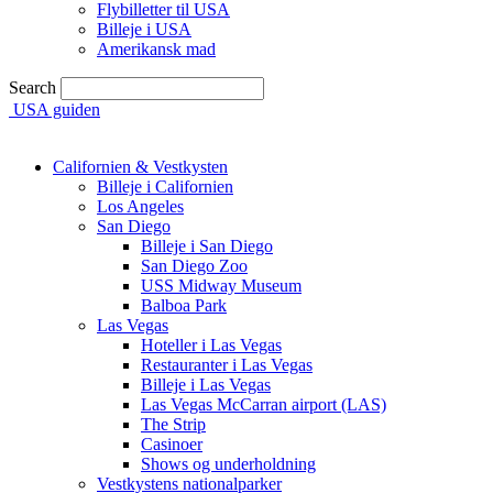
Flybilletter til USA
Billeje i USA
Amerikansk mad
Search
USA guiden
Californien & Vestkysten
Billeje i Californien
Los Angeles
San Diego
Billeje i San Diego
San Diego Zoo
USS Midway Museum
Balboa Park
Las Vegas
Hoteller i Las Vegas
Restauranter i Las Vegas
Billeje i Las Vegas
Las Vegas McCarran airport (LAS)
The Strip
Casinoer
Shows og underholdning
Vestkystens nationalparker