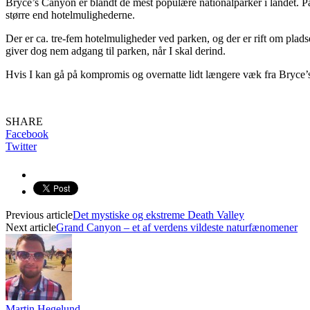
Bryce’s Canyon er blandt de mest populære nationalparker i landet. P
større end hotelmulighederne.
Der er ca. tre-fem hotelmuligheder ved parken, og der er rift om pladser
giver dog nem adgang til parken, når I skal derind.
Hvis I kan gå på kompromis og overnatte lidt længere væk fra Bryce’s 
SHARE
Facebook
Twitter
Previous article
Det mystiske og ekstreme Death Valley
Next article
Grand Canyon – et af verdens vildeste naturfænomener
Martin Hegelund