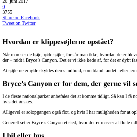
20. juni 2017
0
3755
Share on Facebook
Tweet on Twitter
Hvordan er klippesøjlerne opstået?
Når man ser de høje, røde søjler, forstår man ikke, hvordan de er bleve
der – midt i Bryce’s Canyon. Det er vi ikke kede af, for det er dybt f
At søjlerne er røde skyldes deres indhold, som blandt andet tæller jern
Bryce’s Canyon er for dem, der gerne vil 
I de fleste nationalparker anbefales det at komme tidligt. Så kan I f
hvis det ønskes.
Alligevel er solopgangen også flot, og hvis I har muligheden for at opl
Generelt set er Bryce’s Canyon et sted, hvor der er masser af flotte u
I bil eller bus