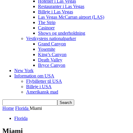
Hoteller i Las Vegas
Restauranter i Las Vegas
Billeje i Las Vegas
Las Vegas McCarran airport (LAS)
The Strip
Casinoer
Shows og underholdning
Vestkystens nationalparker
Grand Canyon
Yosemite
King’s Canyon
Death Valley
Bryce Canyon
New York
Information om USA
Flybilletter til USA
Billeje i USA
Amerikansk mad
Home
Florida
Miami
Florida
Miami