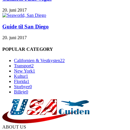
20. juni 2017
Guide til San Diego
20. juni 2017
POPULAR CATEGORY
Californien & Vestkysten
22
Transport
2
New York
1
Kultur
1
Florida
1
Storbyer
0
Billeje
0
ABOUT US